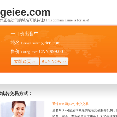
geiee.com
您正在访问的域名可以转让!This domain name is for sale!
一口价出售中！
域名
geiee.com
Domain Name:
售价
CNY 999.00
Listing Price:
立即购买
BUY NOW
>>
>>
域名交易方式：
通过金名网(4.cn) 中介交易
金名网(4.cn)是全球领先的域名交易服务机
简单、安全、专业的第三方服务！ 为了保证交