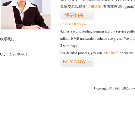
具体交易流程可
“点击这里”
查看或咨询support@
我要购买
>>
Process Overview:
4.cn is a world leading domain escrow service plat
million RMB transaction volume every year. We promi
联系我们
5 workdays.
For detailed process, you can
“visit here”
or contact
QQ：2726103981
BUY NOW
>>
Copyright © 1998 -2025 ww